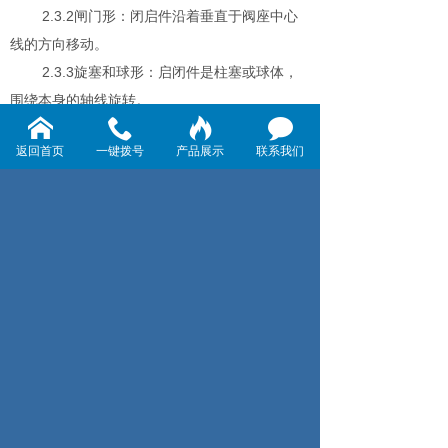
2.3.2闸门形：闭启件沿着垂直于阀座中心
线的方向移动。
2.3.3旋塞和球形：启闭件是柱塞或球体，
围绕本身的轴线旋转。
2.3.4旋启形：启闭件围绕阀座外的轴线旋
返回首页
一键拨号
产品展示
联系我们
转。
2.3.5蝶形：启闭件的圆盘，围绕阀内的轴
线旋转(中线式)或阀座外的轴线旋转(偏心式)
2.3.6滑阀形：启闭件在垂直于通道的方向
上向上滑动。
2.4按操纵方法分：根据不同的操纵方法可
分为：
2.4.1手动阀门--借助手轮、手柄、扳手、杠
杆或链轮等。由人力来操纵的阀门，当需要传递
较大的力矩时，可装蜗轮、齿轮等减速装置转子
泵。