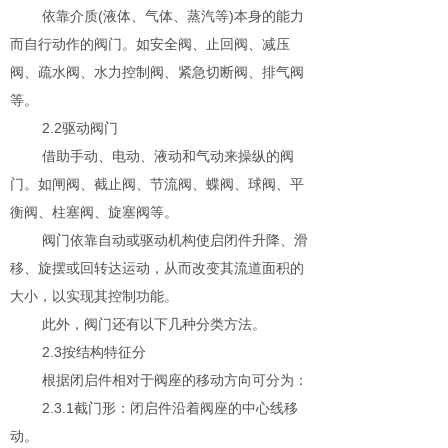
依靠介质(液体、气体、蒸汽等)本身的能力
而自行动作的阀门。如安全阀、止回阀、减压
阀、疏水阀、水力控制阀、紧急切断阀、排气阀
等。
2.2驱动阀门
借助手动、电动、液动和气动来操纵的阀
门。如闸阀、截止阀、节流阀、蝶阀、球阀、平
衡阀、柱塞阀、旋塞阀等。
阀门依靠自动或驱动机构使启闭件升降、滑
移、旋摆或回转达运动，从而改变其流道面积的
大小，以实现其控制功能。
此外，阀门还有以下几种分类方法。
2.3按结构特征分
根据闭启件相对于阀座的移动方向可分为：
2.3.1截门形：闭启件沿着阀座的中心线移
动。