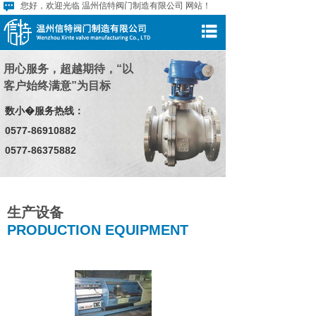
您好，欢迎光临 温州信特阀门制造有限公司 网站！
首页
用心服务，超越期待，“以
关于我们
客户始终满意”为目标
产品中心
数小�服务热线：
0577-86910882
新闻中心
0577-86375882
生产设备
招商热线
生产设备
联系我们
PRODUCTION EQUIPMENT